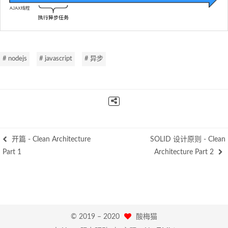
# nodejs
# javascript
# 异步
开篇 - Clean Architecture
SOLID 设计原则 - Clean
Part 1
Architecture Part 2
© 2019 –
2020
酸梅猫