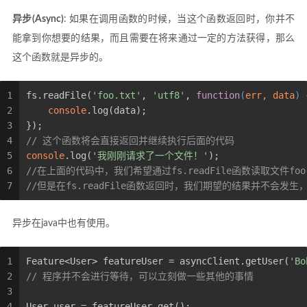
异步(Async)
: 如果在调用函数的时候，当这个函数返回时，你并不
能拿到你想要的结果，而且需要在将来通过一定的方法获得，那么
这个函数就是异步的。
1
fs.readFile(
'foo.txt'
, 
'utf8'
, 
function
(
err, data
) 
2
console
.log(data);
3
});
4
// 这个函数将会直接返回并继续执行后面的代码
5
console
.log(
'我刚刚请求了一个文件！'
);
6
//在上面的代码中，我们希望通过fs.readFile函数读取文件fo
7
//但是在fs.readFile函数返回时，我们期望的结果并不
异步在java中也有使用。
1
Feature<User> featureUser = asyncClient.getUser(
'Bo
2
// 程序并不会进行等待，可以立刻做一些其他的事情
3
4
User user = featureUser.get();