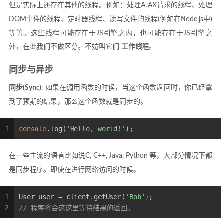
但是实际上还存在其他的线程。例如：处理AJAX请求的线程、处理
DOM事件的线程、定时器线程、读写文件的线程(例如在Node.js中)
等等。这些线程可能存在于JS引擎之内，也可能存在于JS引擎之
外，在此我们不做区分。不妨叫它们
工作线程
。
同步与异步
同步(Sync)
: 如果在调用函数的时候，当这个函数返回时，你已经拿
到了预期的结果，那么这个函数就是同步的。
1
console
.log(
'Hello, world!'
);
在一些主流的语言比如说C, C++, Java, Python 等，大部分情况下都
是同步程序。即使在进行网络访问的时候。
1
User user = client.getUser(
'Bob'
);
2
// 程序将会这这里等待结果的返回。