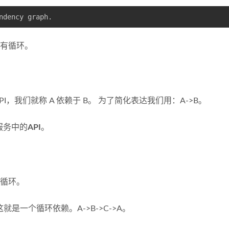
ndency graph.
有循环。
I，我们就称 A 依赖于 B。 为了简化表达我们用：A->B。
微服务中的
API
。
循环。
。 这就是一个循环依赖。A->B->C->A。