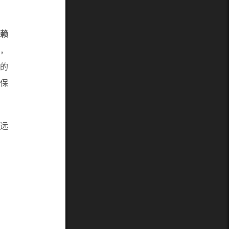
依赖
中，
误的
保
永远